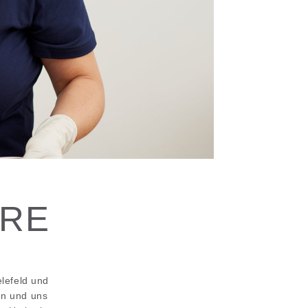
ERE
elefeld und
en und uns