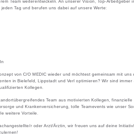
em Team weiterentwickeln. An unserer Vision, Top-Arbeitgeber 
r jeden Tag und berufen uns dabei auf unsere Werte:
ln
Konzept von C/O MEDIC wieder und möchtest gemeinsam mit uns 
enten in Bielefeld, Lippstadt und Verl optimieren? Wir sind immer
alifizierten Kollegen.
tandortübergreifendes Team aus motivierten Kollegen, finanzielle
svorsorge und Krankenversicherung, tolle Teamevents wie unser So
e weitere Vorteile.
changestellte/r oder Arzt/Ärztin, wir freuen uns auf deine Initia
zulernen!