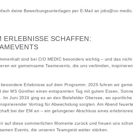
nfach deine Bewerbungsunterlagen per E-Mail an
jobs@co-medic
 ERLEBNISSE SCHAFFEN:
EAMEVENTS
menhalt sind bei C/O MEDIC besonders wichtig – und das nicht n
eren wir gemeinsame Teamevents, die uns verbinden, inspiriere
besondere Erlebnisse auf dem Programm: 2025 fuhren wir gem
 der MS Günther einen entspannten Tag mit gutem Essen, Sonne 
. Im Juni 2024 ging es an den Bielefelder Obersee, wo sportliche
inspirierender Vortrag für Abwechslung sorgten. Am Abend feuer
haft bei der EM an – ein gelungener Abschluss eines erlebnisrei
wir auf diese sommerlichen Momente zurück und freuen uns schon
men Events, die unseren Teamgeist weiter stärken.