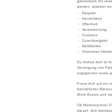
gemeinsam mit unser
werden, arbeiten wi
Respekt
Herzlichkeit
Offenheit
Verantwortung
Coolness
Zuverlässigkeit
Wohlfühlen
Visionäres Hande
Du findest dich im 
Versorgung von Pati
engagierten sowie qu
Freue dich auf ein s
betrieblicher Alter
Work-Events und viel
Ob Medizinische/r Fa
darauf, dich kennen