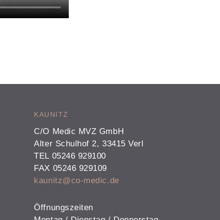
KAUNITZ
C/O Medic MVZ GmbH
Alter Schulhof 2, 33415 Verl
TEL 05246 929100
FAX 05246 929109
kaunitz@co-medic.de
Öffnungszeiten
Montag / Dienstag / Donnerstag